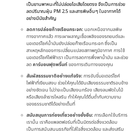
เป็นยานพาหนะที่ไม่ปล่อยไอเสียโดยตรง จึงเป็นการช่วย
ลดปริมาณฝุ่น PM 2.5 และสารพิษอื่นๆ ในอากาศได้
อย่างมีนัยสำคัญ
ลดการปล่อยก๊าซเรือนกระจก:
นอกเหนือจากมลพิษ
ทางอากาศแล้ว การเผาผลาญเชื้อเพลิงของรถยนต์และ
มอเตอร์ไซค์น้ำมันยังปล่อยก๊าซเรือนกระจก ซึ่งเป็น
สาเหตุหลักของการเปลี่ยนแปลงสภาพภูมิอากาศ การใช้
มอเตอร์ไซค์ไฟฟ้าเรา เป็นการลดการพึ่งพาน้ำมัน และช่วย
ลด
คาร์บอนฟุตพริ้นท์
ของการเดินทางของคุณ
สัมผัสธรรมชาติอย่างแท้จริง:
การขับขี่มอเตอร์ไซค์
ไฟฟ้าที่เงียบสงบ ช่วยให้คุณได้ยินเสียงธรรมชาติรอบข้าง
อย่างชัดเจน ไม่ว่าจะเป็นเสียงนกร้อง เสียงลมพัดใบไม้
หรือเสียงลำธารไหลริน ทำให้คุณได้ดื่มด่ำกับความงาม
ของธรรมชาติได้อย่างเต็มที่
สนับสนุนการท่องเที่ยวอย่างยั่งยืน:
การเลือกใช้บริการ
เรานั้น เราคือแพลตฟอร์มที่เป็นมิตรต่อสิ่งแวดล้อม
เป็นการสนับสนุนธุรกิจที่ใส่ใจสิ่งแวดล้อม และส่งเสริม