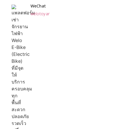
WeChat
welotoyar