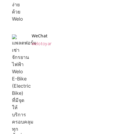
WeChat
welotoyar