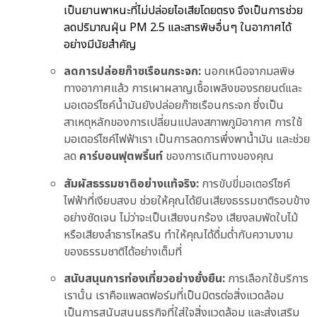
เป็นยานพาหนะที่ไม่ปล่อยไอเสียโดยตรง จึงเป็นการช่วย
ลดปริมาณฝุ่น PM 2.5 และสารพิษอื่นๆ ในอากาศได้
อย่างมีนัยสำคัญ
ลดการปล่อยก๊าซเรือนกระจก:
นอกเหนือจากมลพิษ
ทางอากาศแล้ว การเผาผลาญเชื้อเพลิงของรถยนต์และ
มอเตอร์ไซค์น้ำมันยังปล่อยก๊าซเรือนกระจก ซึ่งเป็น
สาเหตุหลักของการเปลี่ยนแปลงสภาพภูมิอากาศ การใช้
มอเตอร์ไซค์ไฟฟ้าเรา เป็นการลดการพึ่งพาน้ำมัน และช่วย
ลด
คาร์บอนฟุตพริ้นท์
ของการเดินทางของคุณ
สัมผัสธรรมชาติอย่างแท้จริง:
การขับขี่มอเตอร์ไซค์
ไฟฟ้าที่เงียบสงบ ช่วยให้คุณได้ยินเสียงธรรมชาติรอบข้าง
อย่างชัดเจน ไม่ว่าจะเป็นเสียงนกร้อง เสียงลมพัดใบไม้
หรือเสียงลำธารไหลริน ทำให้คุณได้ดื่มด่ำกับความงาม
ของธรรมชาติได้อย่างเต็มที่
สนับสนุนการท่องเที่ยวอย่างยั่งยืน:
การเลือกใช้บริการ
เรานั้น เราคือแพลตฟอร์มที่เป็นมิตรต่อสิ่งแวดล้อม
เป็นการสนับสนุนธุรกิจที่ใส่ใจสิ่งแวดล้อม และส่งเสริม