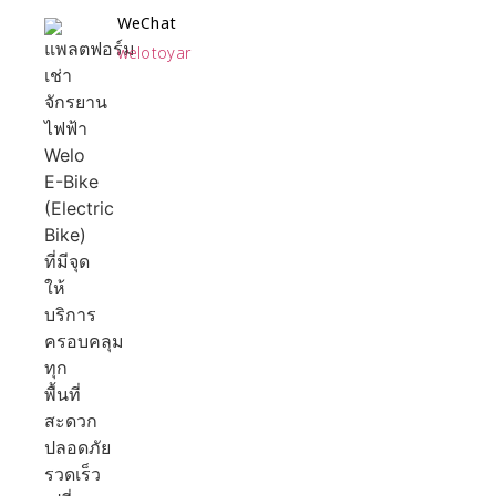
WeChat
welotoyar