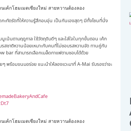
ัดรัดที่ให้ความรู้สึกอบอุ่น เป็นกันเองสุดๆ มีทั้งโซนที่นั่ง
มนูเน้นตามฤดูกาล ใช้วัตถุดิบดีๆ และใส่ใจในทุกขั้นตอน เค้ก
แถมรสชาติหวานน้อยเหมาะกับคนที่ไม่ชอบรสหวานจัด ทานคู่กับ
ี slow bar ที่สามารถเลือกเมล็ดกาแฟตามชอบได้ด้วย
วยๆ พร้อมขนมอร่อย แนะนำให้ลองแวะมาที่ A-Mai รับรองว่าจะ
memadeBakeryAndCafe
zDt7