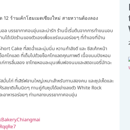
ิมอล บรรยากาศอบอุ่นและน่ารัก ร้านนี้เริ่มต้นจากการทำขนมอบ
านได้เปิดร้านของตัวเองเพื่อแชร์ขนมอร่อยๆ ที่ทำเองที่บ้าน
rt Cake ที่สดฉ่ำและนุ่มนิ่ม หวานกำลังดี และ ชีสเค้กหน้า
ด์ช็อกโกแลต ที่เต็มไปด้วยช็อกโกแลตคุณภาพดี เนื้อขนมปังหอม
้มค่าแก่การลิ้มลอง ชาไทยหอมละมุนเพิ่มฟองนมและสตอเบอรี่มัทฉะ
วมัสมั่นไก่ ที่เสิร์ฟจานใหญ่เหมาะสำหรับทานสองคน และซุปเห็ดและ
้รสชาติเค็มนิดๆ ทานคู่กับซุปได้อย่างลงตัว White Rock
และอาหารอร่อยๆ ท่ามกลางบรรยากาศอบอุ่น
kBakery.Chiangmai
GRqqRe7