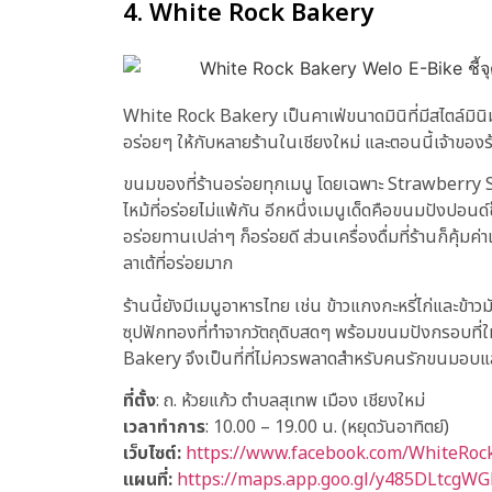
4. White Rock Bakery
White Rock Bakery เป็นคาเฟ่ขนาดมินิที่มีสไตล์มิน
อร่อยๆ ให้กับหลายร้านในเชียงใหม่ และตอนนี้เจ้าของร้
ขนมของที่ร้านอร่อยทุกเมนู โดยเฉพาะ Strawberry Sho
ไหม้ที่อร่อยไม่แพ้กัน อีกหนึ่งเมนูเด็ดคือขนมปังปอน
อร่อยทานเปล่าๆ ก็อร่อยดี ส่วนเครื่องดื่มที่ร้านก็คุ
ลาเต้ที่อร่อยมาก
ร้านนี้ยังมีเมนูอาหารไทย เช่น ข้าวแกงกะหรี่ไก่และข้า
ซุปฟักทองที่ทำจากวัตถุดิบสดๆ พร้อมขนมปังกรอบที่ให
Bakery จึงเป็นที่ที่ไม่ควรพลาดสำหรับคนรักขนมอบ
ที่ตั้ง
: ถ. ห้วยแก้ว ตำบลสุเทพ เมือง เชียงใหม่
เวลาทำการ
: 10.00 – 19.00 น. (หยุดวันอาทิตย์)
เว็บไซต์:
https://www.facebook.com/WhiteRoc
แผนที่:
https://maps.app.goo.gl/y485DLtcgW