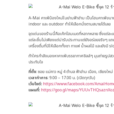
A-Mai คาเฟ่น้องใหม่ในย่านฟ้าฮ่าม เป็นโฮมคาเฟ่ขนาดกะท
indoor และ outdoor ทำให้เลือกนั่งตามสบายได้เลย
จุดเด่นของร้านนี้คือเค้กโฮมเมดที่หลากหลาย ซึ่งแต่ละเ
แต่ละชิ้นไม่เพียงแต่น่ารับประทานแต่ยังอร่อยจริงๆ 
เครื่องดื่มที่มีให้เลือกทั้งชา กาแฟ น้ำผลไม้ และยังม
ถ้าใครกำลังมองหาคาเฟ่บรรยากาศชิลล์ๆ มุมถ่ายรูปส
ประทับใจ
ที่ตั้ง
: ซอย แม่คาว หมู่ 4 ตำบล ฟ้าฮ่าม เมือง, เชียงใหม่
เวลาทำการ
: 9.00 – 17.00 น. (เปิดทุกวัน)
เว็บไซต์:
https://www.facebook.com/AmaiHo
แผนที่:
https://goo.gl/maps/YUUvTHQsaznXo